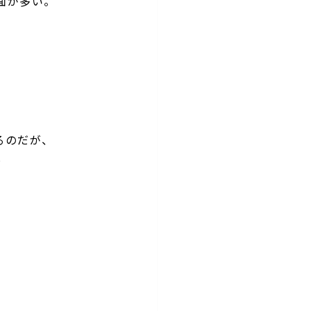
面が多い。
るのだが、
と