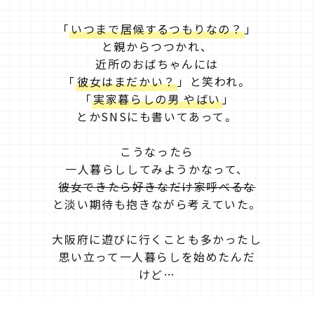
「
いつまで居候するつもりなの？
」
と親からつつかれ、
近所のおばちゃんには
「
彼女はまだかい？
」と笑われ。
「
実家暮らしの男 やばい
」
とかSNSにも書いてあって。
こうなったら
一人暮らししてみようかなって、
彼女できたら好きなだけ家呼べるな
と淡い期待も抱きながら考えていた。
大阪府に遊びに行くことも多かったし
思い立って一人暮らしを始めたんだ
けど…