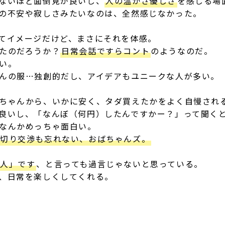
ないほど面倒見が良いし、
人の温かさ優しさ
を感じる場
の不安や寂しさみたいなのは、全然感じなかった。
てイメージだけど、まさにそれを体感。
たのだろうか？
日常会話ですらコント
のようなのだ。
い。
んの服…独創的だし、アイデアもユニークな人が多い。
ちゃんから、いかに安く、タダ買えたかをよく自慢され
良いし、「なんぼ（何円）したんですかー？」って聞く
なんかめっちゃ面白い。
値切り交渉も忘れない、おばちゃんズ。
「人」です
、と言っても過言じゃないと思っている。
、日常を楽しくしてくれる。