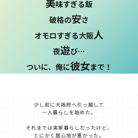
美
味すぎる飯
安
破格の
さ
人
オモロすぎる大阪
遊
夜
び…
彼女
ついに、俺に
まで！
少し前に大阪府へ引っ越して
一人暮らしを始めた。
それまでは実家暮らしだったけど、
とにかく居心地が悪かった。