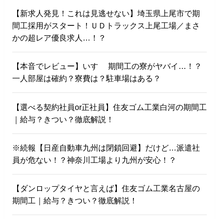
【新求人発見！これは見逃せない】埼玉県上尾市で期
間工採用がスタート！ＵＤトラックス上尾工場／まさ
かの超レア優良求人…！？
【本音でレビュー】いすゞ 期間工の寮がヤバイ…！？
一人部屋は確約？寮費は？駐車場はある？
【選べる契約社員or正社員】住友ゴム工業白河の期間工
｜給与？きつい？徹底解説！
※続報【日産自動車九州は閉鎖回避】だけど…派遣社
員が危ない！？神奈川工場より九州が安心！？
【ダンロップタイヤと言えば】住友ゴム工業名古屋の
期間工｜給与？きつい？徹底解説！